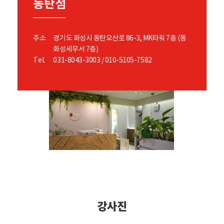
동탄점
주소
경기도 화성시 동탄오산로 86-3, MK타워 7층 (동
화성세무서 7층)
Tel.
031-8043-3003 / 010-5105-7582
강사진