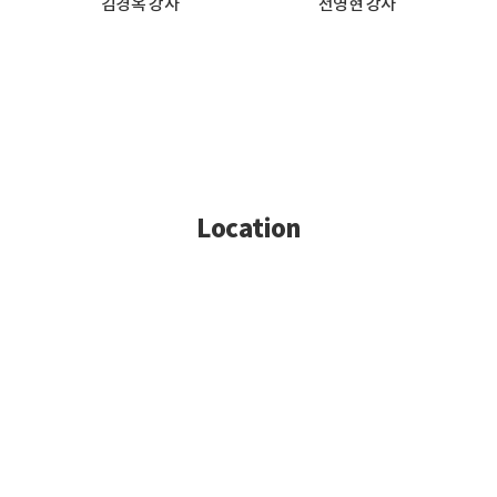
김경옥 강사
전영현 강사
Location